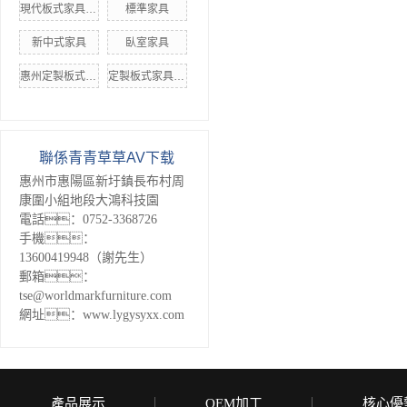
現代板式家具加工
標準家具
新中式家具
臥室家具
惠州定製板式家具
定製板式家具設計
聯係青青草草AV下载
惠州市惠陽區新圩鎮長布村周
康圍小組地段大鴻科技園
電話：0752-3368726
手機：
13600419948（謝先生）
郵箱：
tse@worldmarkfurniture.com
網址：www.lygysyxx.com
產品展示
OEM加工
核心優