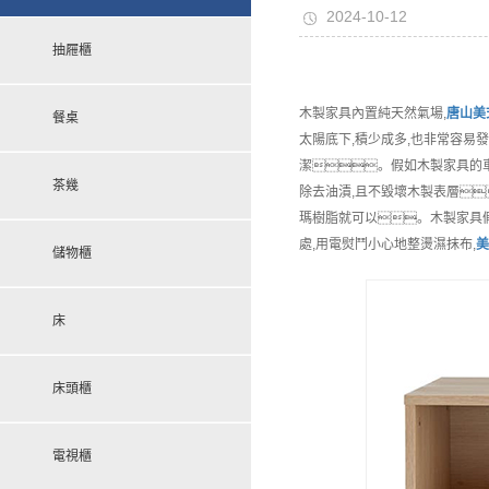
2024-10-12
抽屜櫃
木製家具內置純天然氣場,
唐山
美
餐桌
太陽底下,積少成多,也非常容易
潔。假如木製家具的車
茶幾
除去油漬,且不毀壞木製表層
瑪樹脂就可以。木製家具
處,用電熨鬥小心地整燙濕抹布,
美
儲物櫃
床
床頭櫃
電視櫃