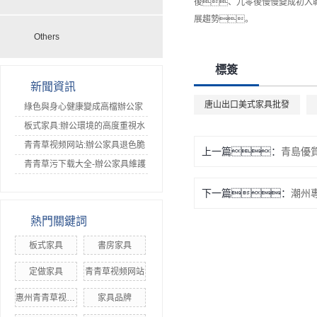
後、九零後慢慢變成初入職
展趨勢。
Others
標簽
新聞資訊
唐山出口美式家具批發
綠色與身心健康變成高檔辦公家
具發展趨向-青青草污下载大全
板式家具:辦公環境的高度重視水
平愈來愈高
青青草视频网站:辦公家具退色脆
上一篇：
青島優
化如何防止
青青草污下载大全-辦公家具維護
保養小提示
下一篇：
潮州
熱門關鍵詞
板式家具
書房家具
定做家具
青青草视频网站
惠州青青草视频网站
家具品牌