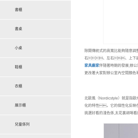
書櫃
書桌
小桌
除開傳統式的高寬比能夠隨意調整
右、左右、上下
家具
廠家
伴隨著時期的發展,辦
鞋櫃
更改著大家對辦公室內空間顏色
衣櫃
北歐風（Nordicstyle）
展示櫃
化的特性。它的個性化反映在
挑選好看的淺色係,太花裏胡哨看
兒童係列