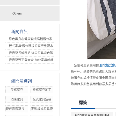
Others
新聞資訊
綠色與身心健康變成高檔辦公家
具發展趨向-青青草污下载大全
板式家具:辦公環境的高度重視水
平愈來愈高
青青草视频网站:辦公家具退色脆
化如何防止
青青草污下载大全-辦公家具維護
一定要考慮到應用性,
台北
板式家
保養小提示
板。總體的色彩占比大夥兒能
淡黃色的桌椅這些會讓全部氛圍
熱門關鍵詞
歐風諸多顏色裏用到數最多最基本
美式家具
板式家具加工
酒店家具
板式家具定製
標簽
現代青青草视频网站
定製板式家具廠
台北專業青青草视频网站