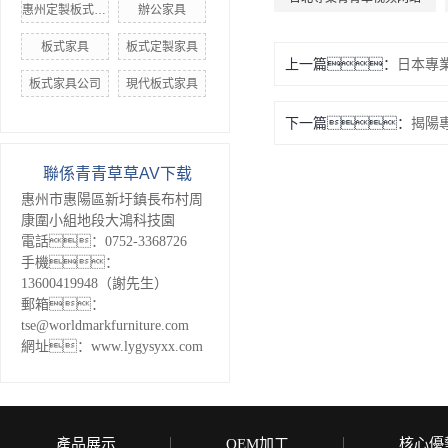
惠州定製板式家具
辦公家具
板式家具
板式定製家具
上一篇：
日本專
板式家具公司
現代板式家具
下一篇：
揭陽
聯係青青草草AV下载
惠州市惠陽區新圩鎮長布村周
康圍小組地段大鴻科技園
電話：0752-3368726
手機：
13600419948（謝先生）
郵箱：
tse@worldmarkfurniture.com
網址：www.lygysyxx.com
產品展示
OEM加工
核心優