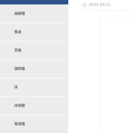
2024-09-21
抽屜櫃
餐桌
茶幾
儲物櫃
床
床頭櫃
電視櫃