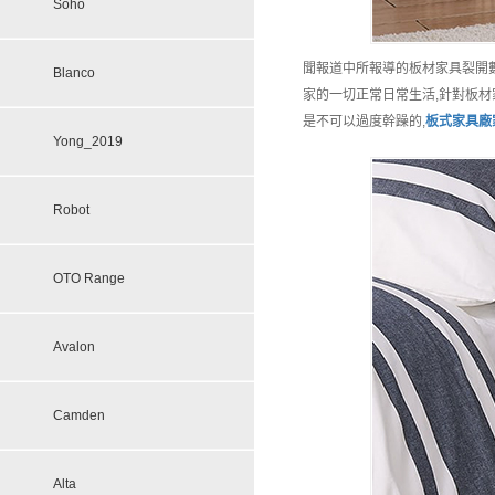
Soho
聞報道中所報導的板材家具裂開數
Blanco
家的一切正常日常生活,針對板
是不可以過度幹躁的,
板式家具
廠
Yong_2019
Robot
OTO Range
Avalon
Camden
Alta